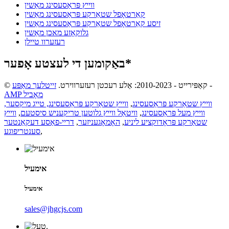
ווייץ פּראַסעסינג מאַשין
קאַרטאָפל שטאַרקע פּראַסעסינג מאַשין
זיסע קאַרטאָפל שטאַרקע פּראַסעסינג מאַשין
גלוקאָזע מאכן מאַשין
רעזערוו טיילן
באַקומען די לעצטע אָפער*
-
© קאַפּירייט - 2010-2023: אַלע רעכטן רעזערווירט.
זייטלעך מאַפּע
AMP מאָביל
ווייץ שטאַרקע פּראַסעסינג
,
ווייץ שטאַרקע פּראַסעסינג, טייג מיקסער,
ווייץ מעל פּראַסעסינג
,
וויטאַל ווייץ גלוטען טריקעניש סיסטעם
,
ווייץ
שטאַרקע פּראָדוקציע ליניע
,
האָמאָגעניזער
,
דריי-פאַסע דעקאַנטער
,
סענטריפוגע
אימעיל
אימעיל
sales@jhgcjs.com