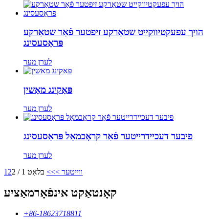
הויך עפעקטיווקייט שטאַרקע זיפטער פֿאַר שטאַרקע
פּראַסעסינג
לערן מער
פּאַקינג מאַשין
לערן מער
פיבער דעכיידרייטער פֿאַר קראָכמאַל פּראַסעסינג
לערן מער
ווייטער >
>>
בלאַט 1 / 2
2
1
קאָנטאַקט אינפֿאָרמאַציע
+86-18623718811