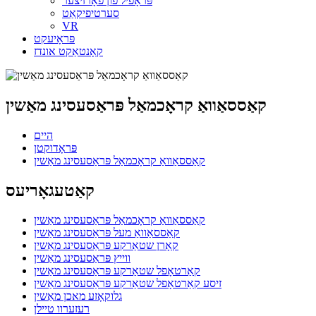
פּראָפיל פֿון פֿאָרזיצער
סערטיפיקאַט
VR
פּראָיעקט
קאָנטאַקט אונדז
קאַססאַוואַ קראָכמאַל פּראַסעסינג מאַשין
היים
פּראָדוקטן
קאַססאַוואַ קראָכמאַל פּראַסעסינג מאַשין
קאַטעגאָריעס
קאַססאַוואַ קראָכמאַל פּראַסעסינג מאַשין
קאַססאַוואַ מעל פּראַסעסינג מאַשין
קאָרן שטאַרקע פּראַסעסינג מאַשין
ווייץ פּראַסעסינג מאַשין
קאַרטאָפל שטאַרקע פּראַסעסינג מאַשין
זיסע קאַרטאָפל שטאַרקע פּראַסעסינג מאַשין
גלוקאָזע מאכן מאַשין
רעזערוו טיילן