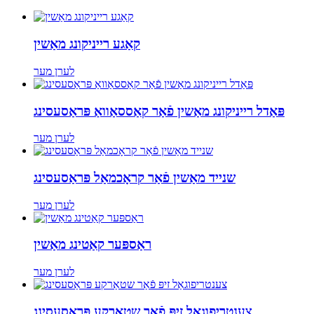
קאַגע רייניקונג מאַשין
לערן מער
פּאַדל רייניקונג מאַשין פֿאַר קאַססאַוואַ פּראַסעסינג
לערן מער
שנייד מאַשין פֿאַר קראָכמאַל פּראַסעסינג
לערן מער
ראַספּער קאַטינג מאַשין
לערן מער
צענטריפוגאַל זיפּ פֿאַר שטאַרקע פּראַסעסינג