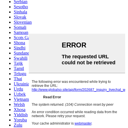
Serbian
Sesotho
Sinhala
Slovak
Slovenian
Somali
Samoan
Scots Gaelic
Shona
Sindhi
Sundanese
Swahili
Tajik
Tamil
Telugu
Thai
Ukrainian
Urdu
Uzbek
Vietnamese
Welsh
Xhosa
Yiddish
Yoruba
Zulu