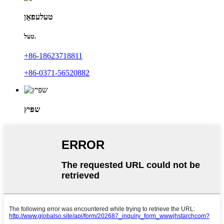
טעלעפאָן
טעל.
+86-18623718811
+86-0371-56520882
שפּיץ