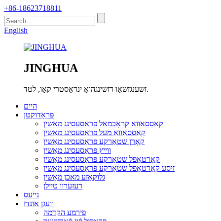
+86-18623718811
English
JINGHUA
זשענגזשאָו דזשינגהואַ ינדאַסטרי קאָו, לטד.
היים
פּראָדוקטן
קאַססאַוואַ קראָכמאַל פּראַסעסינג מאַשין
קאַססאַוואַ מעל פּראַסעסינג מאַשין
קאָרן שטאַרקע פּראַסעסינג מאַשין
ווייץ פּראַסעסינג מאַשין
קאַרטאָפל שטאַרקע פּראַסעסינג מאַשין
זיסע קאַרטאָפל שטאַרקע פּראַסעסינג מאַשין
גלוקאָזע מאכן מאַשין
רעזערוו טיילן
נייעס
וועגן אונדז
פירמע הקדמה