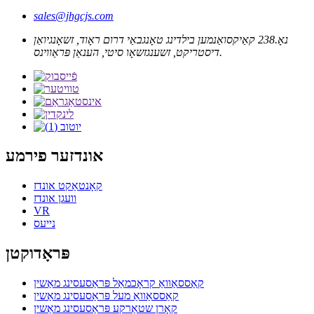
sales@jhgcjs.com
נאָ.238 קאַיקסואַנמען בילדינג טאָנגבאַי דרום ראָוד, זשאָנגיואַן
דיסטריקט, זשענגזשאָו סיטי, הענאַן פּראַווינס.
אונדזער פירמע
קאָנטאַקט אונדז
וועגן אונדז
VR
נייעס
פּראָדוקטן
קאַססאַוואַ קראָכמאַל פּראַסעסינג מאַשין
קאַססאַוואַ מעל פּראַסעסינג מאַשין
קאָרן שטאַרקע פּראַסעסינג מאַשין