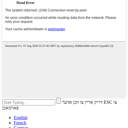
דריק אריין צו זוכן אדער ESC צו
פארמאכן
English
French
German