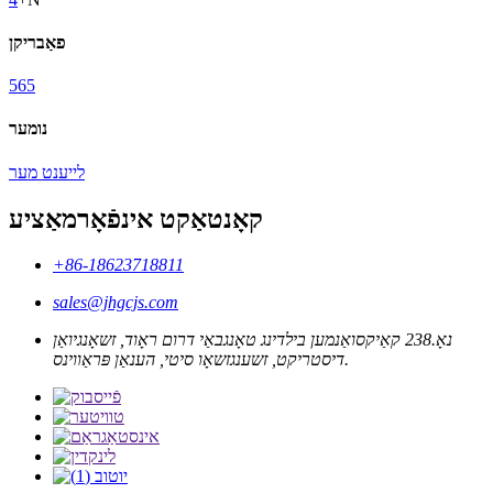
פאַבריקן
565
נומער
לייענט מער
קאָנטאַקט אינפֿאָרמאַציע
+86-18623718811
sales@jhgcjs.com
נאָ.238 קאַיקסואַנמען בילדינג טאָנגבאַי דרום ראָוד, זשאָנגיואַן
דיסטריקט, זשענגזשאָו סיטי, הענאַן פּראַווינס.