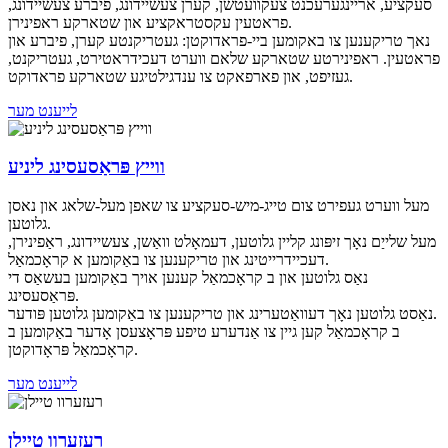
סעקציע, אריינגערעכנט צעקוועטשן, קערן צעשיידונג, פיברע צעשיידונג,
פראטעין עקסטראקציע און שטארקע ראפינירן.
נאך טריקענען צו באקומען ביי-פראדוקטן: געטריקנטע קערן, פיברע און
פראטעין. ראפינירטע שטארקע שלאם ווערט דעכידראטירט, געטריקנט,
געזיפט, און פארפאקט צו ענדגילטיגע שטארקע פראדוקט.
לייענט מער
ווייץ פּראַסעסינג ליניע
מעל ווערט געפירט צום טייג-מיש-סעקציע צו שאפן מעל-שלאג און נאסן
גלוטען.
מעל שלייַם נאָך זיפּונג קליין גלוטען, דעמאָלט וואַשן, צעשיידונג, ראַפינירן,
דעכיידרייטינג און טריקענען צו באַקומען א קראָכמאַל.
נאַס גלוטען און ב קראָכמאַל קענען אויך באַקומען בעשאַס די
פּראַסעסינג.
נאַסט גלוטען נאָך דעוואַטערינג און טריקענען צו באַקומען גלוטען פּודער.
ב קראָכמאַל קען גיין צו אַנדערע טיפע פּראָצעסן אָדער באַקומען ב
קראָכמאַל פּראָדוקטן.
לייענט מער
רעזערוו טיילן