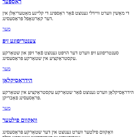
ראַספּער
די מאַשין ווערט וויידלי גענוצט פֿאַר ראַספּינג די קליינע מאַטעריאַלן אין
דער קאַרטאָפל פּראַסעסינג.
מער
צענטריפוגע זיפּ
סענטריפוגע זיפּ ווערט דער הויפּט גענוצט פֿאַר זיפּן און שטאַרקע
עקסטראַקציע אין שטאַרקע פּראַסעסינג.
מער
הידראָסיקלאָן
הידראָסיקלאָן ווערט גענוצט פֿאַר שטאַרקע עקסטראַקציע אין שטאַרקע
פּראַסעסינג פאַבריקן.
מער
וואַקוום פילטער
וואַקוום פילטער ווערט גענוצט אין דער שטאַרקע פּראַסעסינג