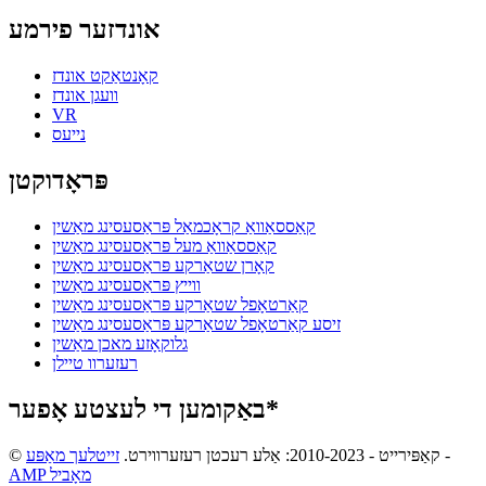
אונדזער פירמע
קאָנטאַקט אונדז
וועגן אונדז
VR
נייעס
פּראָדוקטן
קאַססאַוואַ קראָכמאַל פּראַסעסינג מאַשין
קאַססאַוואַ מעל פּראַסעסינג מאַשין
קאָרן שטאַרקע פּראַסעסינג מאַשין
ווייץ פּראַסעסינג מאַשין
קאַרטאָפל שטאַרקע פּראַסעסינג מאַשין
זיסע קאַרטאָפל שטאַרקע פּראַסעסינג מאַשין
גלוקאָזע מאכן מאַשין
רעזערוו טיילן
באַקומען די לעצטע אָפער*
-
© קאַפּירייט - 2010-2023: אַלע רעכטן רעזערווירט.
זייטלעך מאַפּע
AMP מאָביל