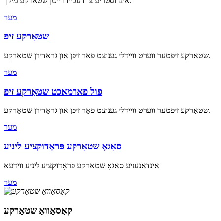
אינדוסטריע צו דעכיידרייטן שטאַרקע מילך.
מער
שטאַרקע זיפּ
שטאַרקע זיפּטער ווערט וויידלי גענוצט פֿאַר זיפּן און גראַדירן שטאַרקע.
מער
פול פארמאכט שטאַרקע זיפּ
שטאַרקע זיפּטער ווערט וויידלי גענוצט פֿאַר זיפּן און גראַדירן שטאַרקע.
מער
סאַגאָ שטאַרקע פּראָדוקציע ליניע
אינדאנעזיע סאַגאָ שטאַרקע פּראָדוקציע ליניע ווידעא
מער
קאַסאַוואַ שטאַרקע