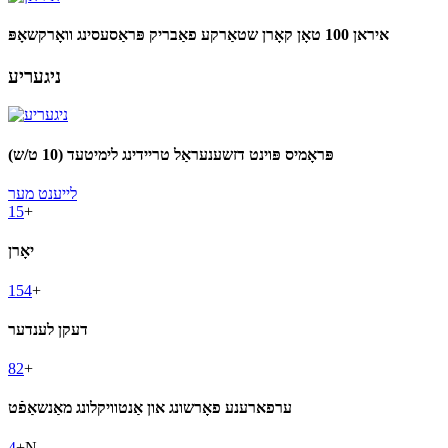
איראן 100 טאָן קאָרן שטאַרקע פאַבריק פּראַסעסינג וואָרקשאָפּ
ניגעריע
פּראָמיס פּוינט דזשענעראַל טריידינג לימיטעד (10 ט/ש)
לייענט מער
15
+
יאָרן
154
+
דעקן לענדער
82
+
ערפארענע פאָרשונג און אַנטוויקלונג מאַנשאַפֿט
4
+N