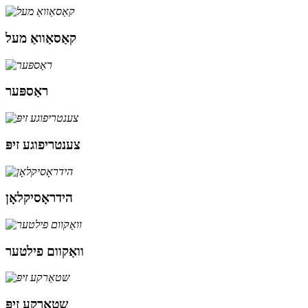
קאַסאַוואַ מעל
ראַספּער
צענטריפוגע זיפּ
הידראָסיקלאָן
וואַקוום פילטער
שטאַרקע זיפּ