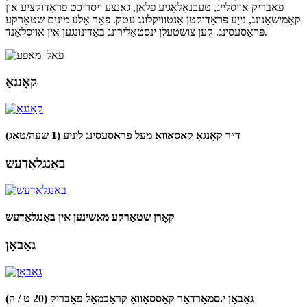
פאַבריק אויסלייג, טעכנאָלאָגיע פּלאַן, גאַנצע ויסריכט פּראָדוקציע און
קאַמישאַנינג, נייַע פּראָדוקטן אַנטוויקלונג עטק. פֿאַר אַלע מינים שטאַרקע
פּראַסעסינג. קען צושטעלן ינסטאַלירונג באַדינונגען אין אויסלאַנד.
קאָנגאָ
ד״ר קאָנגאָ קאַסאַוואַ מעל פּראַסעסינג ליניע (1 שעה/טאָג)
באַנגלאַדעש
קאָרן שטאַרקע מאשינען אין באַנגלאַדעש
גאַבאָן
גאַבאָן י.סמאַרדאַר קאַססאַוואַ קראָכמאַל פאַבריק (20 ט / ה)