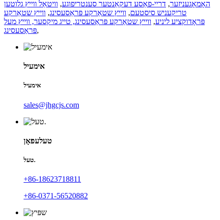
האָמאָגעניזער
,
דריי-פאַסע דעקאַנטער סענטריפוגע
,
וויטאַל ווייץ גלוטען
טריקעניש סיסטעם
,
ווייץ שטאַרקע פּראַסעסינג
,
ווייץ שטאַרקע
פּראָדוקציע ליניע
,
ווייץ שטאַרקע פּראַסעסינג, טייג מיקסער, ווייץ מעל
,
פּראַסעסינג
אימעיל
אימעיל
sales@jhgcjs.com
טעלעפאָן
טעל.
+86-18623718811
+86-0371-56520882