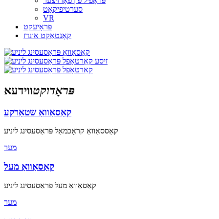
פּראָפיל פֿון פֿאָרזיצער
סערטיפיקאַט
VR
פּראָיעקט
קאָנטאַקט אונדז
פּראָדוקט
ווידעא
קאַסאַוואַ שטאַרקע
קאַססאַוואַ קראָכמאַל פּראַסעסינג ליניע
מער
קאַסאַוואַ מעל
קאַסאַוואַ מעל פּראַסעסינג ליניע
מער