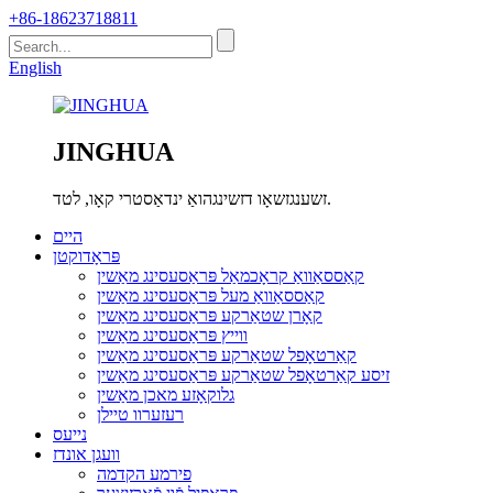
+86-18623718811
English
JINGHUA
זשענגזשאָו דזשינגהואַ ינדאַסטרי קאָו, לטד.
היים
פּראָדוקטן
קאַססאַוואַ קראָכמאַל פּראַסעסינג מאַשין
קאַססאַוואַ מעל פּראַסעסינג מאַשין
קאָרן שטאַרקע פּראַסעסינג מאַשין
ווייץ פּראַסעסינג מאַשין
קאַרטאָפל שטאַרקע פּראַסעסינג מאַשין
זיסע קאַרטאָפל שטאַרקע פּראַסעסינג מאַשין
גלוקאָזע מאכן מאַשין
רעזערוו טיילן
נייעס
וועגן אונדז
פירמע הקדמה