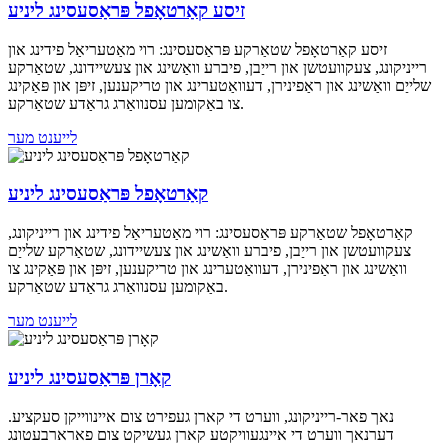
זיסע קאַרטאָפל פּראַסעסינג ליניע
זיסע קאַרטאָפל שטאַרקע פּראַסעסינג: רוי מאַטעריאַל פידינג און
רייניקונג, צעקוועטשן און רייַבן, פיברע וואַשינג און צעשיידונג, שטאַרקע
שלייַם וואַשינג און ראַפינירן, דעוואַטערינג און טריקענען, זיפּן און פּאַקינג
צו באַקומען עסנוואַרג גראַדע שטאַרקע.
לייענט מער
קאַרטאָפל פּראַסעסינג ליניע
קאַרטאָפל שטאַרקע פּראַסעסינג: רוי מאַטעריאַל פידינג און רייניקונג,
צעקוועטשן און רייַבן, פיברע וואַשינג און צעשיידונג, שטאַרקע שלייַם
וואַשינג און ראַפינירן, דעוואַטערינג און טריקענען, זיפּן און פּאַקינג צו
באַקומען עסנוואַרג גראַדע שטאַרקע.
לייענט מער
קאָרן פּראַסעסינג ליניע
נאך פאר-רייניקונג, ווערט די קארן געפירט צום איינווייקן סעקציע.
דערנאך ווערט די איינגעוויקטע קארן געשיקט צום פארארבעטונג