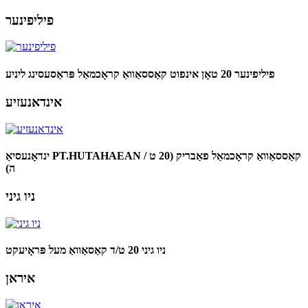
פיליפינער
פיליפינער 20 טאָן אינפוט קאַססאַוואַ קראָכמאַל פּראַסעסינג ליניע
אינדאנעזיע
ינדאָנעסיאַ PT.HUTAHAEAN קאַססאַוואַ קראָכמאַל פאַבריק (20 ט /
ה)
ניו גיני
ניו גיני 20 ט/ד קאַסאַוואַ מעל פּראָיעקט
איראן