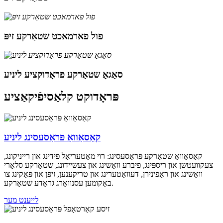
פול פארמאכט שטאַרקע זיפּ
סאַגאָ שטאַרקע פּראָדוקציע ליניע
פּראָדוקט קלאַסיפֿיקאַציע
קאַסאַוואַ פּראַסעסינג ליניע
קאַסאַוואַ שטאַרקע פּראַסעסינג: רוי מאַטעריאַל פידינג און רייניקונג,
צעקוועטשן און ריספּינג, פיברע וואַשינג און צעשיידונג, שטאַרקע סלאַרי
וואַשינג און ראַפינירן, דעוואַטערינג און טריקענען, זיפּן און פּאַקינג צו
באַקומען עסנוואַרג גראַדע שטאַרקע.
לייענט מער