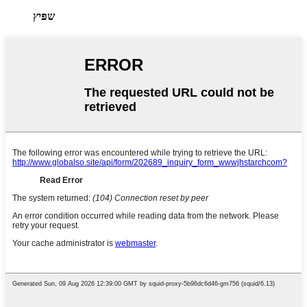
שפּיץ