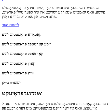
זשענגזשו דזשינגהואַ אינדוסטריע קאָו., לטד. איז אַ פּראָפעסיאָנעלע
פירמע, וואָס קאַמביינז שטאַרקע ויסריכט און איר ספּער טיילן פאָרשונג,
פּראָדוקציע און פארקויפונג ווי אַ גאַנץ.
לייענט מער
קאַסאַוואַ פּראַסעסינג ליניע
זיסע קאַרטאָפל פּראַסעסינג ליניע
קאַרטאָפל פּראַסעסינג ליניע
קאָרן פּראַסעסינג ליניע
ווייץ פּראַסעסינג ליניע
רעזערוו טיילן
אונדזער
פּראָיעקט
דזשינגהואַ קאָמבינירט וויסנשאַפטלעכע פאָרשונג, אינדוסטריע און האַנדל
אין גאַנצן, וואָס איז דער הויפּט באַשעפטיקט מיט דער אַרבעט פון